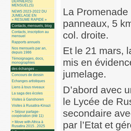
DERNIER(S)
MENSUEL(S)
La Promenade 
NEWS 2023-2022 DU
JUMELAGE EN
« RESUME RAPIDE »
panneaux, 5 km 
Contacts, mensuels, blog
col. droite.
Contacts, inscription au
mensuel
Rapports annuels
Et le 21 mars, 
Nos mensuels par an,
depuis 1986
Témoignages, docs,
mis en évidence
monographies
des échanges ...
jumelage.
Concours de dessin
Echanges artistiques
D’abord avec u
Liens à tous niveaux
La saga des écoles
le Lycée de Rus
Visites à Ganshoren
Visites à Rusatira-Kinazi
secondaire avec
> Séjour partage-
coopération (été 11)
par l’Etat et gé
> Move with Africa à
Rusatira 2015...2025