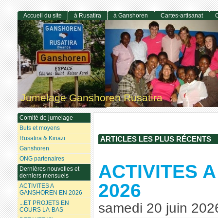
Accueil du site
à Rusatira
à Ganshoren
Cartes-artisanat
C
Jumelage Ganshoren Rusatira
Comité de jumelage
Buts et moyens
Rusatira & Kinazi
ARTICLES LES PLUS RÉCENTS
Ganshoren
ONG partenaires
ACTIVITES 
Dernières nouvelles et
derniers mensuels
2026
ACTIVITES A
GANSHOREN EN 2026
...ET PROJETS EN
samedi 20 juin 202
COURS LA-BAS