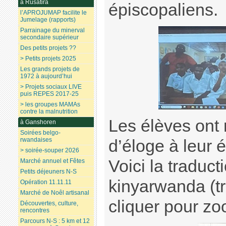
à Rusatira
épiscopaliens.
l’APROJUMAP facilite le
Jumelage (rapports)
Parrainage du minerval
secondaire supérieur
Des petits projets ??
> Petits projets 2025
Les grands projets de
1972 à aujourd’hui
> Projets sociaux LIVE
puis REPES 2017-25
> les groupes MAMAs
contre la malnutrition
Les élèves ont
à Ganshoren
Soirées belgo-
rwandaises
d’éloge à leur é
> soirée-souper 2026
Voici la traduct
Marché annuel et Fêtes
Petits déjeuners N-S
kinyarwanda (t
Opération 11.11.11
Marché de Noêl artisanal
cliquer pour zo
Découvertes, culture,
rencontres
Parcours N-S : 5 km et 12