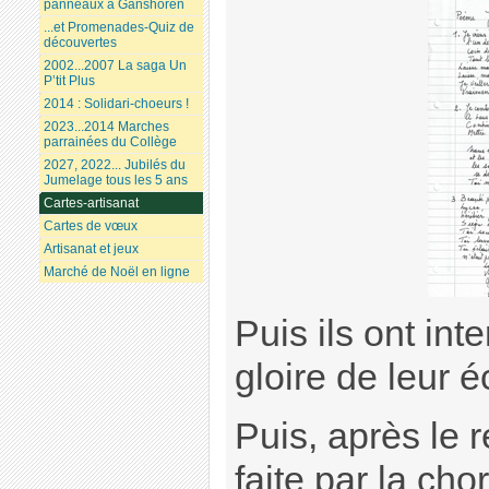
panneaux à Ganshoren
...et Promenades-Quiz de
découvertes
2002...2007 La saga Un
P’tit Plus
2014 : Solidari-choeurs !
2023...2014 Marches
parrainées du Collège
2027, 2022... Jubilés du
Jumelage tous les 5 ans
Cartes-artisanat
Cartes de vœux
Artisanat et jeux
Marché de Noël en ligne
Puis ils ont int
gloire de leur é
Puis, après le r
faite par la cho