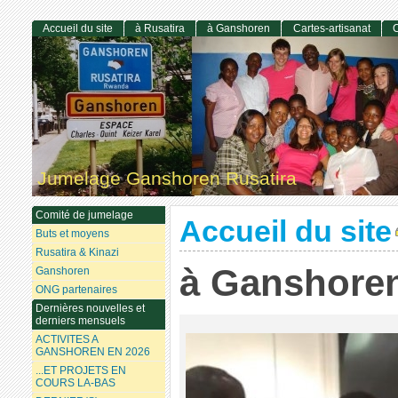
Accueil du site
à Rusatira
à Ganshoren
Cartes-artisanat
C
Jumelage Ganshoren Rusatira
Comité de jumelage
Accueil du site
Buts et moyens
Rusatira & Kinazi
à Ganshore
Ganshoren
ONG partenaires
Dernières nouvelles et
derniers mensuels
ACTIVITES A
GANSHOREN EN 2026
...ET PROJETS EN
COURS LA-BAS