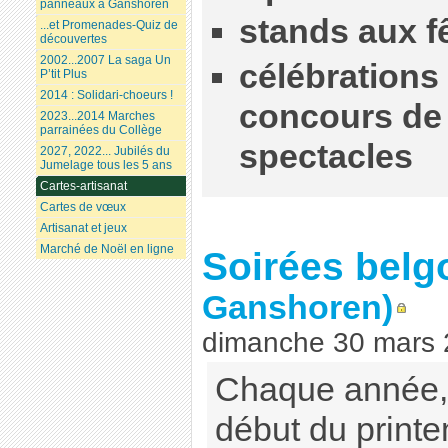
panneaux à Ganshoren
stands aux 
...et Promenades-Quiz de
découvertes
2002...2007 La saga Un
célébrations 
P’tit Plus
2014 : Solidari-choeurs !
concours de 
2023...2014 Marches
parrainées du Collège
spectacles
2027, 2022... Jubilés du
Jumelage tous les 5 ans
Cartes-artisanat
Cartes de vœux
Artisanat et jeux
Marché de Noël en ligne
Soirées belg
Ganshoren)
dimanche 30 mars
Chaque année, 
début du printe