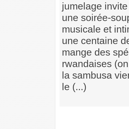
jumelage invite
une soirée-soup
musicale et inti
une centaine d
mange des spéc
rwandaises (on
la sambusa vien
le (...)