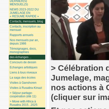
DERNIER(S)
MENSUEL(S)
NEWS 2023-2022 DU
JUMELAGE EN
« RESUME RAPIDE »
Contacts, mensuels, blog
Contacts, inscription au
mensuel
Rapports annuels
Nos mensuels par an,
depuis 1986
Témoignages, docs,
monographies
des échanges ...
Concours de dessin
> Célébration 
Echanges artistiques
Liens à tous niveaux
Jumelage, mag
La saga des écoles
Visites à Ganshoren
nos actions à 
Visites à Rusatira-Kinazi
> Séjour partage-
(cliquer sur im
coopération (été 11)
> Move with Africa à
Rusatira 2015...2025