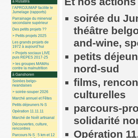
Et nos actions e
à Rusatira
l’APROJUMAP facilite le
Jumelage (rapports)
soirée du Ju
Parrainage du minerval
secondaire supérieur
théâtre belg
Des petits projets ??
> Petits projets 2025
and-wine, sp
Les grands projets de
1972 à aujourd’hui
petits déjeun
> Projets sociaux LIVE
puis REPES 2017-25
> les groupes MAMAs
nord-sud
contre la malnutrition
à Ganshoren
films, renco
Soirées belgo-
rwandaises
culturelles
> soirée-souper 2026
Marché annuel et Fêtes
parcours-pr
Petits déjeuners N-S
Opération 11.11.11
solidarité n
Marché de Noêl artisanal
Découvertes, culture,
rencontres
Opération 11
Parcours N-S : 5 km et 12