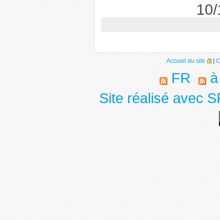
10/
Accueil du site
|
C
FR
à
Site réalisé avec S