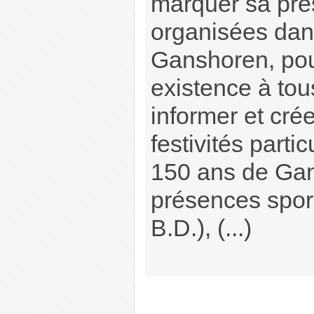
marquer sa pré
organisées da
Ganshoren, pour
existence à tou
informer et cré
festivités parti
150 ans de Gan
présences spora
B.D.), (...)