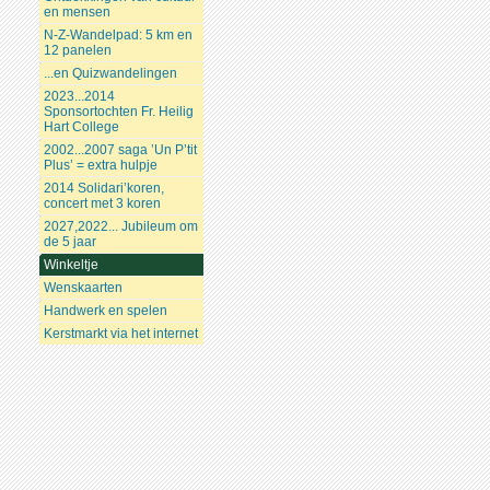
en mensen
N-Z-Wandelpad: 5 km en
12 panelen
...en Quizwandelingen
2023...2014
Sponsortochten Fr. Heilig
Hart College
2002...2007 saga ’Un P’tit
Plus’ = extra hulpje
2014 Solidari’koren,
concert met 3 koren
2027,2022... Jubileum om
de 5 jaar
Winkeltje
Wenskaarten
Handwerk en spelen
Kerstmarkt via het internet