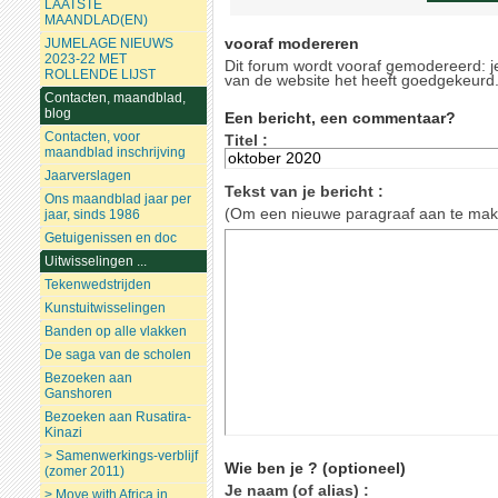
LAATSTE
MAANDLAD(EN)
vooraf modereren
JUMELAGE NIEUWS
2023-22 MET
Dit forum wordt vooraf gemodereerd: je
ROLLENDE LIJST
van de website het heeft goedgekeurd
Contacten, maandblad,
blog
Een bericht, een commentaar?
Contacten, voor
Titel :
maandblad inschrijving
Jaarverslagen
Tekst van je bericht :
Ons maandblad jaar per
(Om een nieuwe paragraaf aan te maken
jaar, sinds 1986
Getuigenissen en doc
Uitwisselingen ...
Tekenwedstrijden
Kunstuitwisselingen
Banden op alle vlakken
De saga van de scholen
Bezoeken aan
Ganshoren
Bezoeken aan Rusatira-
Kinazi
> Samenwerkings-verblijf
Wie ben je ?
(optioneel)
(zomer 2011)
Je naam (of alias) :
> Move with Africa in