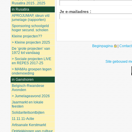
Rusatira 2015...2025
in Rusatira
Je e-mailadres :
APROJUMAP, steun v/d
jumelage (rapporten)
Sponsoring schoolgeld
hoger secund. scholen
Kleine projecten??
> Kleine projecten 2025
Beginpagina
|
Contact
De ’grote projecten’ van
1972 tot vandaag
> Sociale projecten LIVE
Site gebouwd me
en REPES 2017-25
> MAMAs groepen tegen
ondervoeding
in Ganshoren
Belgisch-Rwandese
Avonden
> Jumelageavond 2026
Jaarmarkt en lokale
feesten
Solidariteitsontbijten
11.11.11-Actie
Artisanale Kerstmarkt
Ontdekkingen van cultuur