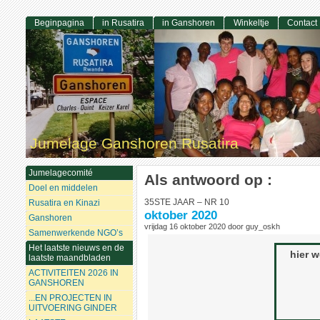
Beginpagina
in Rusatira
in Ganshoren
Winkeltje
Contact
Jumelage Ganshoren Rusatira
Jumelagecomité
Als antwoord op :
Doel en middelen
35STE JAAR – NR 10
Rusatira en Kinazi
oktober 2020
Ganshoren
vrijdag 16 oktober 2020 door guy_oskh
Samenwerkende NGO’s
Het laatste nieuws en de
hier 
laatste maandbladen
ACTIVITEITEN 2026 IN
GANSHOREN
...EN PROJECTEN IN
UITVOERING GINDER