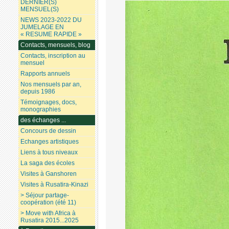
DERNIER(S)
MENSUEL(S)
NEWS 2023-2022 DU
JUMELAGE EN
« RESUME RAPIDE »
Contacts, mensuels, blog
Contacts, inscription au
mensuel
Rapports annuels
Nos mensuels par an,
depuis 1986
Témoignages, docs,
monographies
des échanges ...
Concours de dessin
Echanges artistiques
Liens à tous niveaux
La saga des écoles
Visites à Ganshoren
Visites à Rusatira-Kinazi
> Séjour partage-
coopération (été 11)
> Move with Africa à
Rusatira 2015...2025