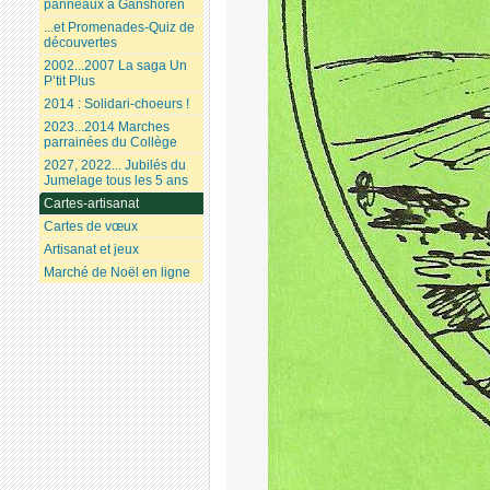
panneaux à Ganshoren
...et Promenades-Quiz de
découvertes
2002...2007 La saga Un
P’tit Plus
2014 : Solidari-choeurs !
2023...2014 Marches
parrainées du Collège
2027, 2022... Jubilés du
Jumelage tous les 5 ans
Cartes-artisanat
Cartes de vœux
Artisanat et jeux
Marché de Noël en ligne