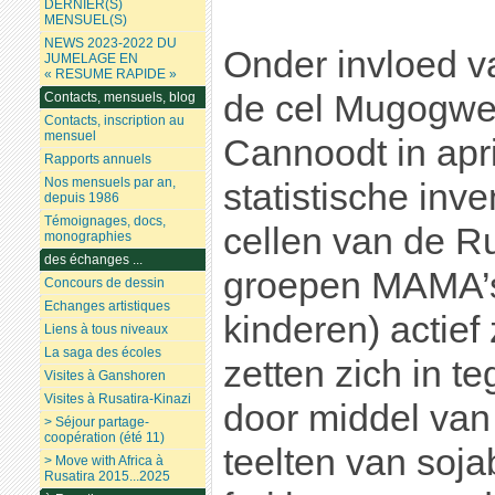
DERNIER(S)
MENSUEL(S)
NEWS 2023-2022 DU
Onder invloed v
JUMELAGE EN
« RESUME RAPIDE »
de cel Mugogwe
Contacts, mensuels, blog
Contacts, inscription au
mensuel
Cannoodt in apr
Rapports annuels
Nos mensuels par an,
statistische inve
depuis 1986
Témoignages, docs,
cellen van de Ru
monographies
des échanges ...
groepen MAMA’s
Concours de dessin
Echanges artistiques
kinderen) actief
Liens à tous niveaux
La saga des écoles
zetten zich in 
Visites à Ganshoren
Visites à Rusatira-Kinazi
door middel van 
> Séjour partage-
coopération (été 11)
teelten van soj
> Move with Africa à
Rusatira 2015...2025