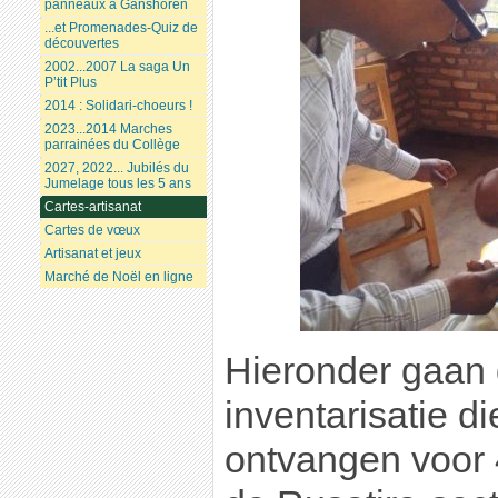
panneaux à Ganshoren
...et Promenades-Quiz de
découvertes
2002...2007 La saga Un
P’tit Plus
2014 : Solidari-choeurs !
2023...2014 Marches
parrainées du Collège
2027, 2022... Jubilés du
Jumelage tous les 5 ans
Cartes-artisanat
Cartes de vœux
Artisanat et jeux
Marché de Noël en ligne
Hieronder gaan 
inventarisatie di
ontvangen voor 