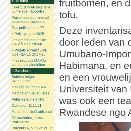
fruitbomen, en d
à Rusatira
l’APROJUMAP facilite le
tofu.
Jumelage (rapports)
Parrainage du minerval
secondaire supérieur
Deze inventaris
Des petits projets ??
> Petits projets 2025
door leden van
Les grands projets de
1972 à aujourd’hui
> Projets sociaux LIVE
Umubano-Impore
puis REPES 2017-25
> les groupes MAMAs
Habimana, en ee
contre la malnutrition
à Ganshoren
en een vrouwelij
Soirées belgo-
rwandaises
Universiteit van
> soirée-souper 2026
Marché annuel et Fêtes
was ook een tea
Petits déjeuners N-S
Opération 11.11.11
Rwandese ngo 
Marché de Noêl artisanal
Découvertes, culture,
rencontres
Parcours N-S : 5 km et 12