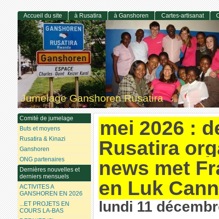
Accueil du site
à Rusatira
à Ganshoren
Cartes-artisanat
C
Jumelage Ganshoren Rusatira
Comité de jumelage
mei 2026 : 
Buts et moyens
Rusatira & Kinazi
Rusatira org
Ganshoren
ONG partenaires
news met Fr
Dernières nouvelles et
derniers mensuels
en Luk Cann
ACTIVITES A
GANSHOREN EN 2026
lundi 11 décembr
...ET PROJETS EN
COURS LA-BAS