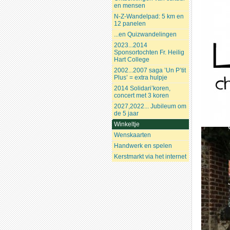
en mensen
N-Z-Wandelpad: 5 km en
12 panelen
...en Quizwandelingen
2023...2014
Sponsortochten Fr. Heilig
Hart College
2002...2007 saga ’Un P’tit
Plus’ = extra hulpje
2014 Solidari’koren,
concert met 3 koren
2027,2022... Jubileum om
de 5 jaar
Winkeltje
Wenskaarten
Handwerk en spelen
Kerstmarkt via het internet