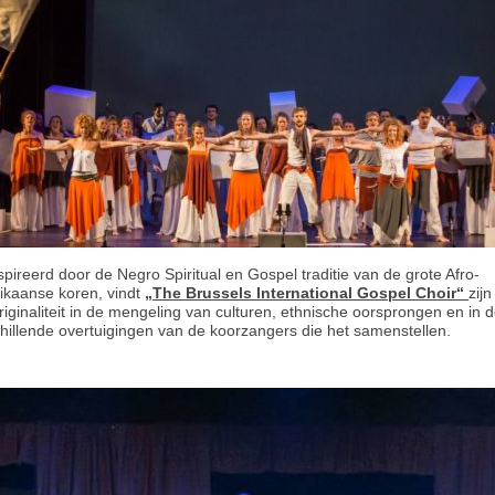
pireerd door de Negro Spiritual en Gospel traditie van de grote Afro-
ikaanse koren, vindt
„The Brussels International Gospel Choir“
zij
originaliteit in de mengeling van culturen, ethnische oorsprongen en in 
hillende overtuigingen van de koorzangers die het samenstellen.