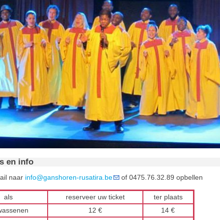
s en info
ail naar
info@ganshoren-rusatira.be
of 0475.76.32.89 opbellen
als
reserveer uw ticket
ter plaats
wassenen
12 €
14 €