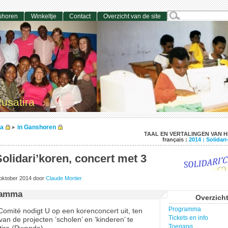
shoren
Winkeltje
Contact
Overzicht van de site
usatira
na
in Ganshoren
>
TAAL EN VERTALINGEN VAN H
français :
2014 : Solidari
olidari’koren, concert met 3
oktober 2014
door
Claude Mortier
ramma
Overzic
Programma
omité nodigt U op een korenconcert uit, ten
Tickets en info
van de projecten ’scholen’ en ’kinderen’ te
Toegang