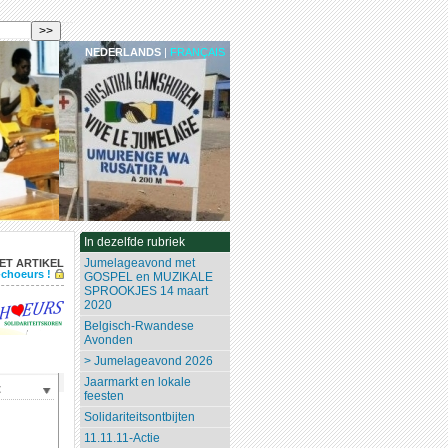
NEDERLANDS
|
FRANÇAIS
In dezelfde rubriek
Jumelageavond met
ET ARTIKEL
-choeurs !
GOSPEL en MUZIKALE
SPROOKJES 14 maart
2020
Belgisch-Rwandese
Avonden
> Jumelageavond 2026
Jaarmarkt en lokale
ht
feesten
Solidariteitsontbijten
11.11.11-Actie