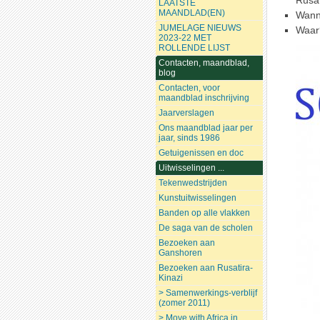
Rusat
LAATSTE
MAANDLAD(EN)
Wann
JUMELAGE NIEUWS
Waar?
2023-22 MET
ROLLENDE LIJST
Contacten, maandblad,
blog
Contacten, voor
maandblad inschrijving
Jaarverslagen
Ons maandblad jaar per
jaar, sinds 1986
Getuigenissen en doc
Uitwisselingen ...
Tekenwedstrijden
Kunstuitwisselingen
Banden op alle vlakken
De saga van de scholen
Bezoeken aan
Ganshoren
Bezoeken aan Rusatira-
Kinazi
> Samenwerkings-verblijf
(zomer 2011)
> Move with Africa in