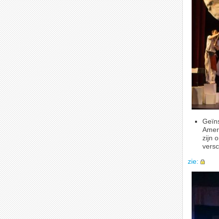
Geïns
Amer
zijn 
versc
zie: