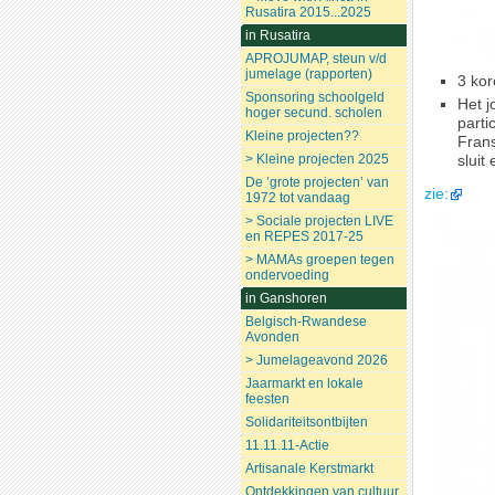
Rusatira 2015...2025
in Rusatira
APROJUMAP, steun v/d
jumelage (rapporten)
3 kor
Sponsoring schoolgeld
Het 
hoger secund. scholen
parti
Kleine projecten??
Frans
> Kleine projecten 2025
sluit
De ’grote projecten’ van
zie:
1972 tot vandaag
> Sociale projecten LIVE
en REPES 2017-25
> MAMAs groepen tegen
ondervoeding
in Ganshoren
Belgisch-Rwandese
Avonden
> Jumelageavond 2026
Jaarmarkt en lokale
feesten
Solidariteitsontbijten
11.11.11-Actie
Artisanale Kerstmarkt
Ontdekkingen van cultuur