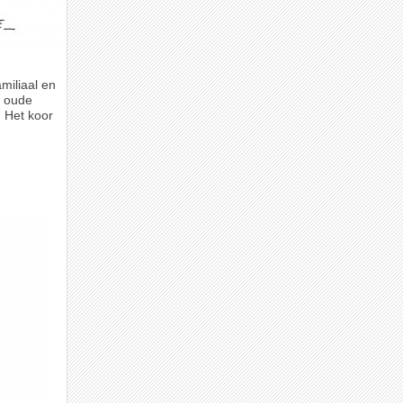
amiliaal en
r oude
 Het koor