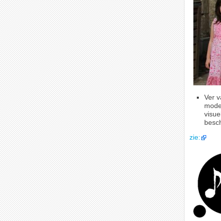
Ver v
moder
visu
besch
zie: