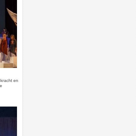
n kracht en
de