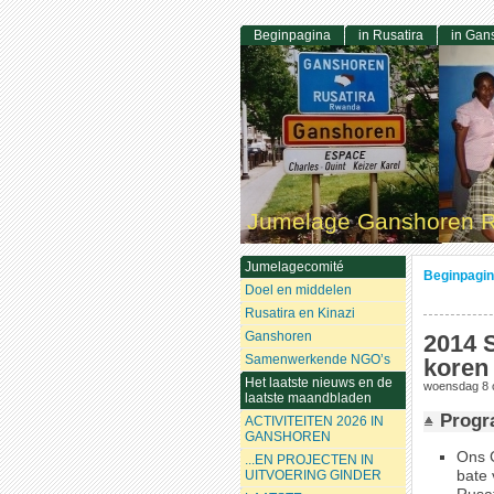
Beginpagina
in Rusatira
in Gan
Jumelage Ganshoren R
Jumelagecomité
Beginpagi
Doel en middelen
Rusatira en Kinazi
Ganshoren
2014 S
Samenwerkende NGO’s
koren
Het laatste nieuws en de
woensdag 8 
laatste maandbladen
Prog
ACTIVITEITEN 2026 IN
GANSHOREN
Ons C
...EN PROJECTEN IN
bate 
UITVOERING GINDER