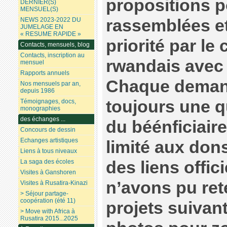
propositions p
DERNIER(S)
MENSUEL(S)
rassemblées et
NEWS 2023-2022 DU
JUMELAGE EN
« RESUME RAPIDE »
priorité par le
Contacts, mensuels, blog
Contacts, inscription au
rwandais ave
mensuel
Rapports annuels
Chaque deman
Nos mensuels par an,
depuis 1986
toujours une qu
Témoignages, docs,
monographies
des échanges ...
du béénficiaire
Concours de dessin
Echanges artistiques
limité aux don
Liens à tous niveaux
des liens offi
La saga des écoles
Visites à Ganshoren
n’avons pu rete
Visites à Rusatira-Kinazi
> Séjour partage-
coopération (été 11)
projets suivant
> Move with Africa à
Rusatira 2015...2025