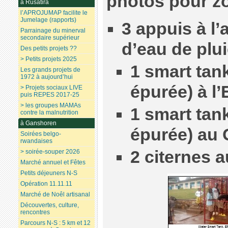
photos pour z
à Rusatira
l’APROJUMAP facilite le
Jumelage (rapports)
3 appuis à l’
Parrainage du minerval
secondaire supérieur
d’eau de plu
Des petits projets ??
> Petits projets 2025
1 smart tank
Les grands projets de
1972 à aujourd’hui
épurée) à l
> Projets sociaux LIVE
puis REPES 2017-25
> les groupes MAMAs
1 smart tank
contre la malnutrition
à Ganshoren
épurée) au
Soirées belgo-
rwandaises
2 citernes 
> soirée-souper 2026
Marché annuel et Fêtes
Petits déjeuners N-S
Opération 11.11.11
Marché de Noêl artisanal
Découvertes, culture,
rencontres
Parcours N-S : 5 km et 12