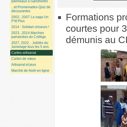
panneaux à Ganshoren
...et Promenades-Quiz de
découvertes
Formations pr
2002...2007 La saga Un
P’tit Plus
courtes pour 3
2014 : Solidari-choeurs !
2023...2014 Marches
démunis au C
parrainées du Collège
2027, 2022... Jubilés du
Jumelage tous les 5 ans
Cartes-artisanat
Cartes de vœux
Artisanat et jeux
Marché de Noël en ligne