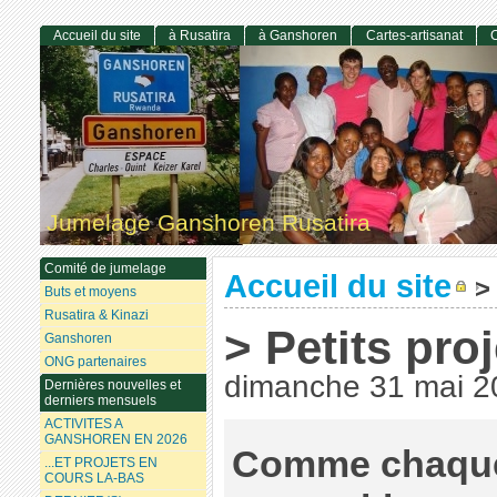
Accueil du site
à Rusatira
à Ganshoren
Cartes-artisanat
C
Jumelage Ganshoren Rusatira
Comité de jumelage
Accueil du site
>
Buts et moyens
Rusatira & Kinazi
> Petits pro
Ganshoren
ONG partenaires
dimanche 31 mai 2
Dernières nouvelles et
derniers mensuels
ACTIVITES A
GANSHOREN EN 2026
Comme chaque
...ET PROJETS EN
COURS LA-BAS