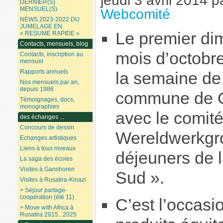
jeudi 3 avril 2014
p
DERNIER(S)
MENSUEL(S)
Webcomité
NEWS 2023-2022 DU
JUMELAGE EN
Le premier d
« RESUME RAPIDE »
Contacts, mensuels, blog
mois d’octobr
Contacts, inscription au
mensuel
Rapports annuels
la semaine de l
Nos mensuels par an,
depuis 1986
commune de G
Témoignages, docs,
monographies
avec le comité
des échanges ...
Concours de dessin
Wereldwerkgro
Echanges artistiques
Liens à tous niveaux
déjeuners de l
La saga des écoles
Visites à Ganshoren
Sud ».
Visites à Rusatira-Kinazi
> Séjour partage-
coopération (été 11)
C’est l’occasi
> Move with Africa à
Rusatira 2015...2025