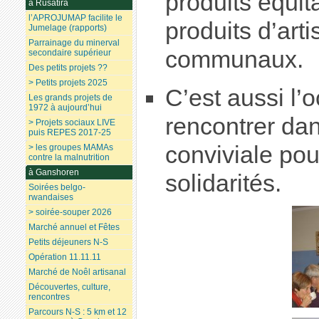
produits équit
à Rusatira
l’APROJUMAP facilite le
produits d’art
Jumelage (rapports)
Parrainage du minerval
communaux.
secondaire supérieur
Des petits projets ??
> Petits projets 2025
C’est aussi l’
Les grands projets de
1972 à aujourd’hui
rencontrer da
> Projets sociaux LIVE
puis REPES 2017-25
conviviale pou
> les groupes MAMAs
contre la malnutrition
à Ganshoren
solidarités.
Soirées belgo-
rwandaises
> soirée-souper 2026
Marché annuel et Fêtes
Petits déjeuners N-S
Opération 11.11.11
Marché de Noêl artisanal
Découvertes, culture,
rencontres
Parcours N-S : 5 km et 12