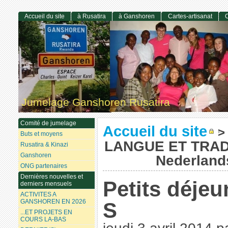
Accueil du site
à Rusatira
à Ganshoren
Cartes-artisanat
C
Jumelage Ganshoren Rusatira
Comité de jumelage
Accueil du site
>
Buts et moyens
LANGUE ET TRAD
Rusatira & Kinazi
Ganshoren
Nederland
ONG partenaires
Dernières nouvelles et
Petits déjeu
derniers mensuels
ACTIVITES A
GANSHOREN EN 2026
S
...ET PROJETS EN
COURS LA-BAS