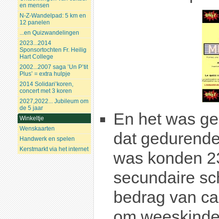
en mensen
N-Z-Wandelpad: 5 km en
12 panelen
...en Quizwandelingen
2023...2014
Sponsortochten Fr. Heilig
Hart College
2002...2007 saga ’Un P’tit
Plus’ = extra hulpje
2014 Solidari’koren,
concert met 3 koren
2027,2022... Jubileum om
de 5 jaar
En het was ge
Winkeltje
Wenskaarten
dat gedurende
Handwerk en spelen
Kerstmarkt via het internet
was konden 2
secundaire sc
bedrag van ca
om weeskinde