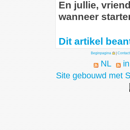
En jullie, vrie
wanneer starten
Dit artikel be
Beginpagina
|
Contact
NL
in
Site gebouwd met S