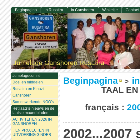
Beginpagina
in Rusatira
in Ganshoren
Winkeltje
Contact
Jumelage Ganshoren Rusatira
Jumelagecomité
Beginpagina
i
>
Doel en middelen
TAAL EN
Rusatira en Kinazi
Ganshoren
Samenwerkende NGO’s
français :
200
Het laatste nieuws en de
laatste maandbladen
ACTIVITEITEN 2026 IN
GANSHOREN
2002...2007 
...EN PROJECTEN IN
UITVOERING GINDER