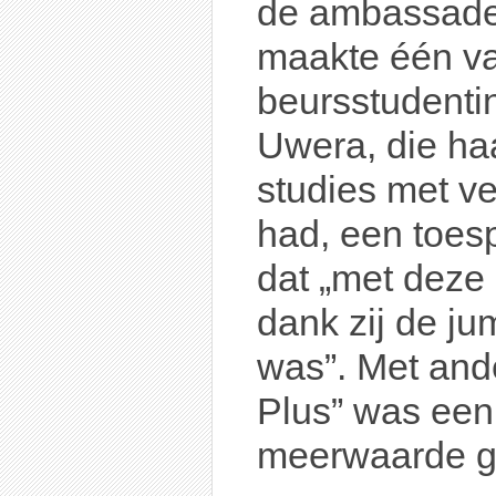
de ambassadeu
maakte één v
beursstudenti
Uwera, die haa
studies met v
had, een toes
dat „met deze
dank zij de j
was”. Met and
Plus” was een
meerwaarde g