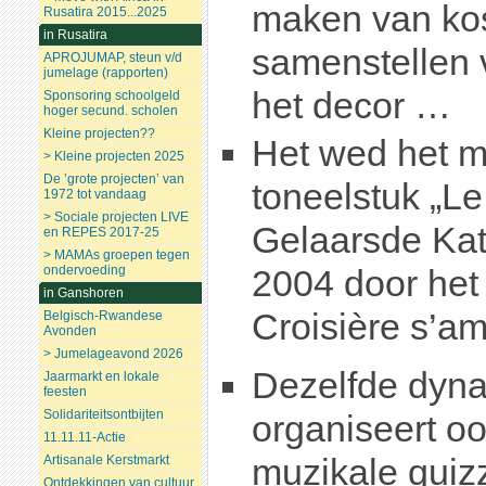
maken van ko
Rusatira 2015...2025
in Rusatira
samenstellen 
APROJUMAP, steun v/d
jumelage (rapporten)
het decor …
Sponsoring schoolgeld
hoger secund. scholen
Kleine projecten??
Het wed het m
> Kleine projecten 2025
De ’grote projecten’ van
toneelstuk „Le
1972 tot vandaag
> Sociale projecten LIVE
Gelaarsde Kat
en REPES 2017-25
> MAMAs groepen tegen
ondervoeding
2004 door het 
in Ganshoren
Croisière s’a
Belgisch-Rwandese
Avonden
> Jumelageavond 2026
Dezelfde dyn
Jaarmarkt en lokale
feesten
Solidariteitsontbijten
organiseert oo
11.11.11-Actie
muzikale quiz
Artisanale Kerstmarkt
Ontdekkingen van cultuur