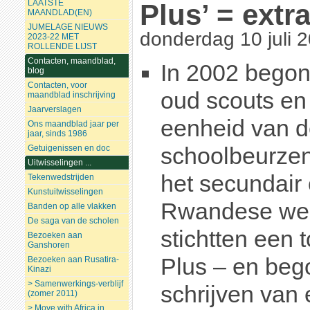
LAATSTE
Plus’ = extr
MAANDLAD(EN)
JUMELAGE NIEUWS
donderdag 10 juli 
2023-22 MET
ROLLENDE LIJST
Contacten, maandblad,
In 2002 begon
blog
Contacten, voor
oud scouts en
maandblad inschrijving
Jaarverslagen
eenheid van d
Ons maandblad jaar per
jaar, sinds 1986
Getuigenissen en doc
schoolbeurzen
Uitwisselingen ...
het secundair
Tekenwedstrijden
Kunstuitwisselingen
Rwandese wee
Banden op alle vlakken
De saga van de scholen
stichtten een 
Bezoeken aan
Ganshoren
Plus – en beg
Bezoeken aan Rusatira-
Kinazi
> Samenwerkings-verblijf
schrijven van 
(zomer 2011)
> Move with Africa in