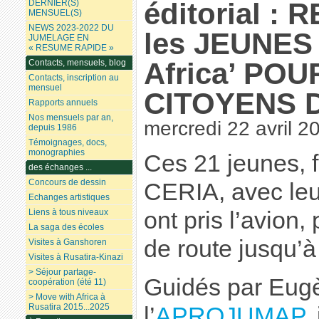
éditorial :
DERNIER(S)
MENSUEL(S)
NEWS 2023-2022 DU
les JEUNES 
JUMELAGE EN
« RESUME RAPIDE »
Africa’ PO
Contacts, mensuels, blog
Contacts, inscription au
mensuel
CITOYENS 
Rapports annuels
Nos mensuels par an,
mercredi 22 avril 2
depuis 1986
Témoignages, docs,
monographies
Ces 21 jeunes, 
des échanges ...
Concours de dessin
CERIA, avec leu
Echanges artistiques
Liens à tous niveaux
ont pris l’avion
La saga des écoles
de route jusqu’à
Visites à Ganshoren
Visites à Rusatira-Kinazi
> Séjour partage-
Guidés par Eugè
coopération (été 11)
> Move with Africa à
Rusatira 2015...2025
l’
APROJUMAP
,