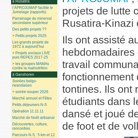
à Rusatira
projets de lutte 
l’APROJUMAP facilite le
Jumelage (rapports)
Parrainage du minerval
Rusatira-Kinazi 
secondaire supérieur
Des petits projets ??
> Petits projets 2025
Ils ont assisté 
Les grands projets de
1972 à aujourd’hui
hebdomadaires d
> Projets sociaux LIVE
puis REPES 2017-25
travail communau
> les groupes MAMAs
contre la malnutrition
fonctionnement 
à Ganshoren
Soirées belgo-
rwandaises
tontines. Ils ont
> soirée-souper 2026
étudiants dans l
Marché annuel et Fêtes
Petits déjeuners N-S
dansé et joué d
Opération 11.11.11
Marché de Noêl artisanal
de foot et de vo
Découvertes, culture,
rencontres
Parcours N-S : 5 km et 12