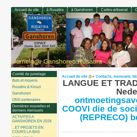
Accueil du site
à Rusatira
à Ganshoren
Cartes-artisanat
C
Jumelage Ganshoren Rusatira
Comité de jumelage
Accueil du site
Contacts, mensuels, bl
>
Buts et moyens
LANGUE ET TRAD
Rusatira & Kinazi
Nede
Ganshoren
ontmoetingsav
ONG partenaires
Dernières nouvelles et
COOVI die de soci
derniers mensuels
(REPRECO) b
ACTIVITES A
GANSHOREN EN 2026
...ET PROJETS EN
COURS LA-BAS