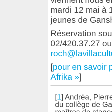
mardi 12 mai à 
jeunes de Gans
Réservation sou
02/420.37.27 ou
roch@lavillacult
[
pour en savoir 
Afrika »
]
[
1
] Andréa, Pier
du collège de Ga
maîtres de stage