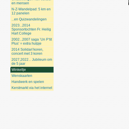
en mensen
N-Z-Wandelpad: 5 km en
12 panelen
...en Quizwandelingen
2023...2014
Sponsortochten Fr. Heilig
Hart College
2002...2007 saga ’Un P’tit
Plus’ = extra hulpje
2014 Solidari’koren,
concert met 3 koren
2027,2022... Jubileum om
de 5 jaar
Winkeltje
Wenskaarten
Handwerk en spelen
Kerstmarkt via het internet