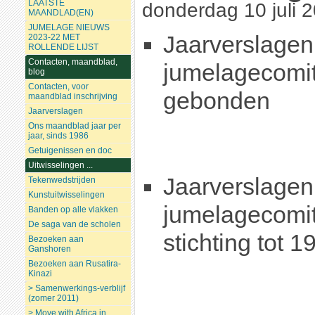
LAATSTE
donderdag 10 juli 
MAANDLAD(EN)
JUMELAGE NIEUWS
Jaarverslagen
2023-22 MET
ROLLENDE LIJST
Contacten, maandblad,
jumelagecomit
blog
Contacten, voor
gebonden
maandblad inschrijving
Jaarverslagen
Ons maandblad jaar per
jaar, sinds 1986
Getuigenissen en doc
Uitwisselingen ...
Jaarverslagen
Tekenwedstrijden
Kunstuitwisselingen
jumelagecomit
Banden op alle vlakken
De saga van de scholen
stichting tot 
Bezoeken aan
Ganshoren
Bezoeken aan Rusatira-
Kinazi
> Samenwerkings-verblijf
(zomer 2011)
> Move with Africa in