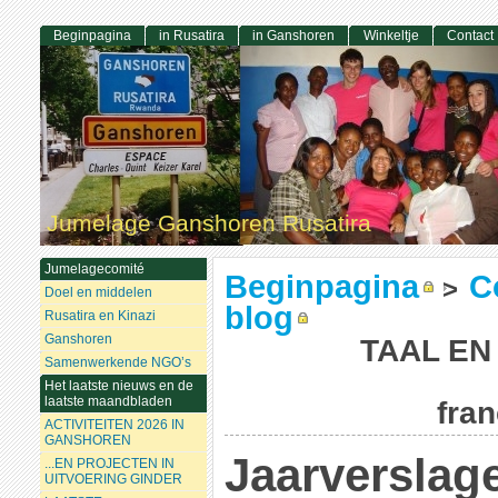
Beginpagina
in Rusatira
in Ganshoren
Winkeltje
Contact
Jumelage Ganshoren Rusatira
Jumelagecomité
Beginpagina
C
>
Doel en middelen
blog
Rusatira en Kinazi
Ganshoren
TAAL EN
Samenwerkende NGO’s
Het laatste nieuws en de
laatste maandbladen
fran
ACTIVITEITEN 2026 IN
GANSHOREN
Jaarverslag
...EN PROJECTEN IN
UITVOERING GINDER