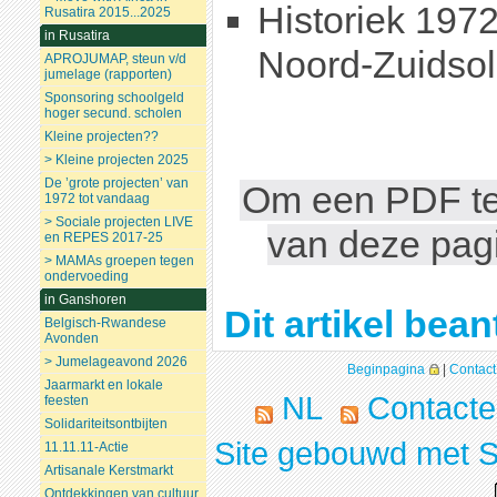
Historiek 197
Rusatira 2015...2025
in Rusatira
Noord-Zuidsol
APROJUMAP, steun v/d
jumelage (rapporten)
Sponsoring schoolgeld
hoger secund. scholen
Kleine projecten??
> Kleine projecten 2025
De ’grote projecten’ van
Om een PDF te
1972 tot vandaag
> Sociale projecten LIVE
van deze pagin
en REPES 2017-25
> MAMAs groepen tegen
ondervoeding
in Ganshoren
Dit artikel be
Belgisch-Rwandese
Avonden
> Jumelageavond 2026
Beginpagina
|
Contact
Jaarmarkt en lokale
NL
Contacte
feesten
Solidariteitsontbijten
Site gebouwd met S
11.11.11-Actie
Artisanale Kerstmarkt
Ontdekkingen van cultuur